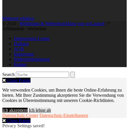
Widerruf erklären
© 2026 |
Webdesign & Webentwicklung von weLaunch
| *
Affiliatelink / Werbelink
Datenschutz-Center
Haftung
AGB
Impressum
Widerrufsbelehrung
Partner
Search
Close Popup
Wir verwenden Cookies, um Ihnen die beste Online-Erfahrung zu
bieten. Mit Ihrer Zustimmung akzeptieren Sie die Verwendung von
Cookies in Übereinstimmung mit unseren Cookie-Richtlinien.
Ich akzeptiere
Ich lehne ab
Datenschutz-Center
Datenschutz-Einstellungen
Close Popup
Privacy Settings saved!